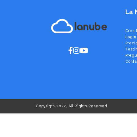
La 
lanube
Crea 
Login
Preci
Testi
Pregu
Conta
Copyrigth 2022. All Rights Reserved