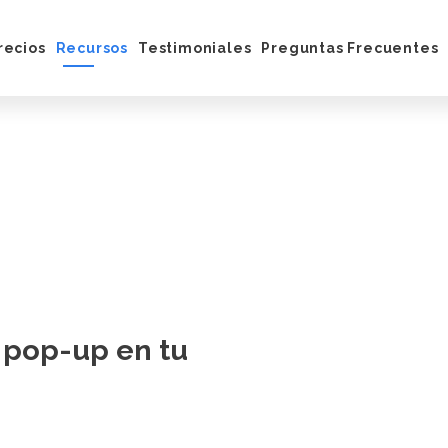
recios
Recursos
Testimoniales
Preguntas Frecuentes
ona
Blog
integraciones
Centro de Ayuda
Ebook
Facebook
Tutoriales
archa
l pop-up en tu