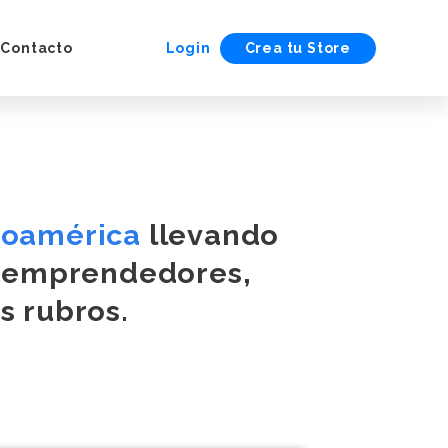
Contacto
Login
Crea tu Store
noamérica
llevando
e emprendedores,
s rubros.