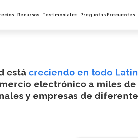
recios
Recursos
Testimoniales
Preguntas Frecuentes
ona
Blog
integraciones
Centro de Ayuda
Ebook
Facebook
Tutoriales
archa
d está
creciendo en todo Lati
omercio electrónico a miles d
nales y empresas de diferente