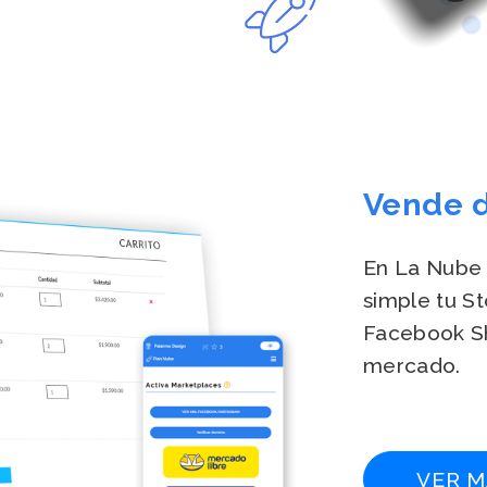
Vende 
En La Nube 
simple tu S
Facebook Sh
mercado.
VER M