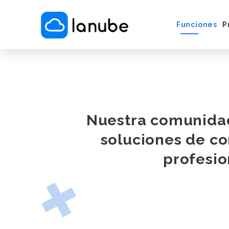
Funciones
P
Cómo Funci
Servicios e 
Vender por
Instagram/
Puesta en M
Nuestra comunida
soluciones de c
profesio