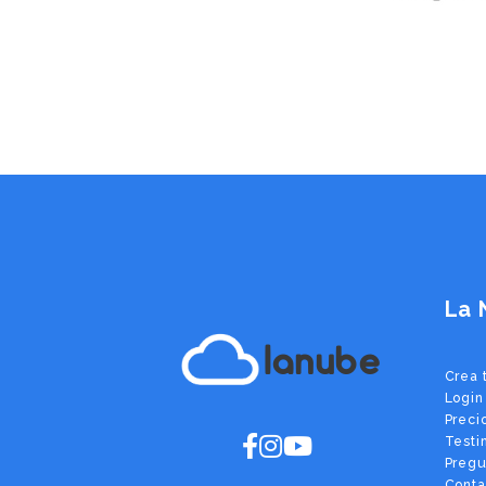
La 
lanube
Crea 
Login
Preci
Testi
Pregu
Conta