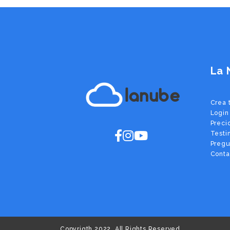
La 
lanube
Crea 
Login
Preci
Testi
Pregu
Conta
Copyrigth 2022. All Rights Reserved