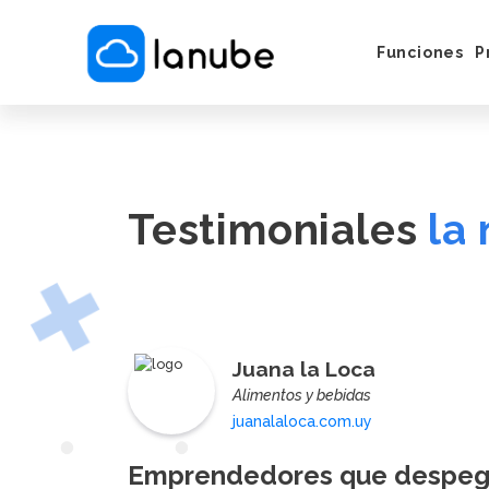
Funciones
P
Cómo Funci
Servicios e 
Vender por
Instagram/
Testimoniales
la
Puesta en M
Juana la Loca
Alimentos y bebidas
juanalaloca.com.uy
Emprendedores que despega