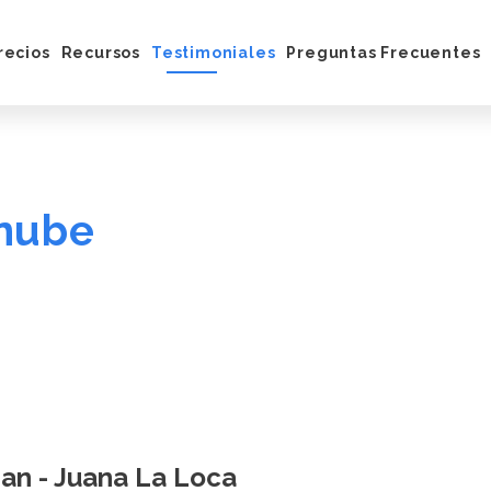
recios
Recursos
Testimoniales
Preguntas Frecuentes
ona
Blog
integraciones
Centro de Ayuda
Ebook
Facebook
Tutoriales
 nube
archa
n - Juana La Loca