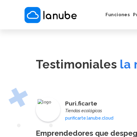
Funciones
P
Cómo Funci
Servicios e 
Vender por
Instagram/
Testimoniales
la
Puesta en M
Puri.ficarte
Tiendas ecológicas
purificarte.lanube.cloud
Emprendedores que despegan