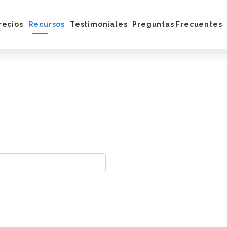
recios
Recursos
Testimoniales
Preguntas Frecuentes
ona
Blog
integraciones
Centro de Ayuda
Ebook
Facebook
Tutoriales
archa