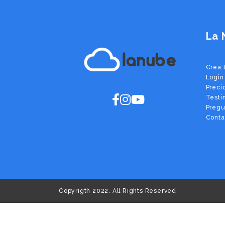
La 
lanube
Crea 
Login
Preci
Testi
Pregu
Conta
Copyrigth 2022. All Rights Reserved