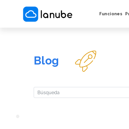
Funciones
P
Cómo Funci
Servicios e 
Vender por
Instagram/
Blog
Puesta en M