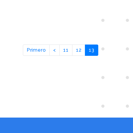
Primero
<
11
12
13